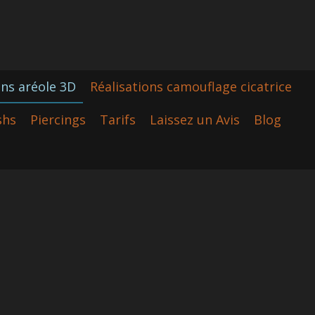
ons aréole 3D
Réalisations camouflage cicatrice
shs
Piercings
Tarifs
Laissez un Avis
Blog